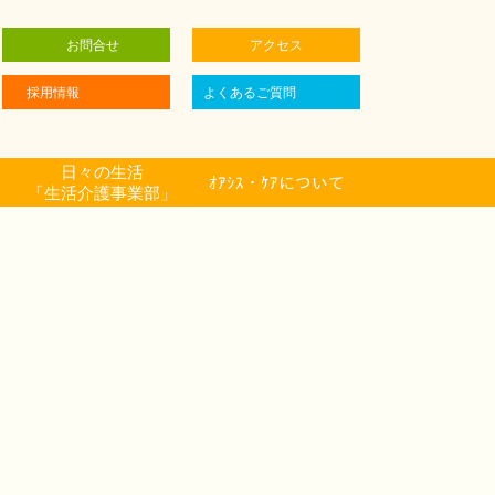
お問合せ
アクセス
採用情報
よくあるご質問
日々の生活
ｵｱｼｽ・ｹｱについて
「生活介護事業部」